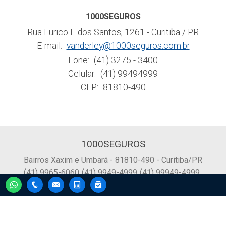
1000SEGUROS
Rua Eurico F. dos Santos, 1261 - Curitiba / PR
E-mail:
vanderley@1000seguros.com.br
Fone:
(41) 3275 - 3400
Celular:
(41) 99494999
CEP:
81810-490
1000SEGUROS
Bairros Xaxim e Umbará - 81810-490 - Curitiba/PR
(41) 9965-6060
(41) 9949-4999
(41) 99949-4999
(41) 99965-6060
(41) 3275-3400
Política de privacidade